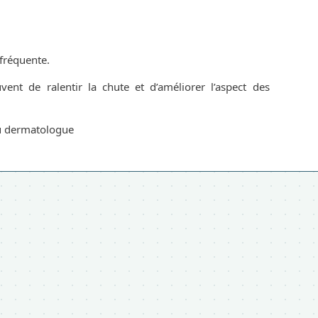
 fréquente.
nt de ralentir la chute et d’améliorer l’aspect des
ou dermatologue
Rejoignez la communauté Dermagic
pour accéder à la fich
complète !
📌 Mais encore :
📖 500 fiches maladies et traitements avec ordonnances types
📸 Photos cliniques
📝 Fiches d'information patient