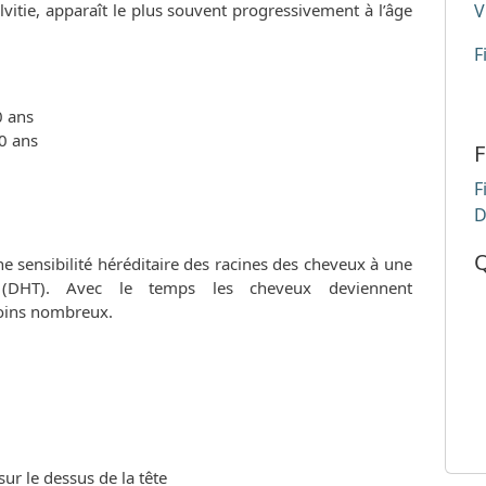
lvitie, apparaît le plus souvent progressivement à l’âge
V
F
0 ans
0 ans
F
F
D
Q
e sensibilité héréditaire des racines des cheveux à une
 (DHT). Avec le temps les cheveux deviennent
moins nombreux.
r le dessus de la tête