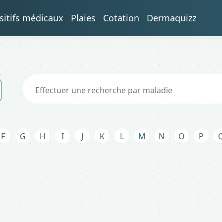
sitifs médicaux
Plaies
Cotation
Dermaquizz
F
G
H
I
J
K
L
M
N
O
P