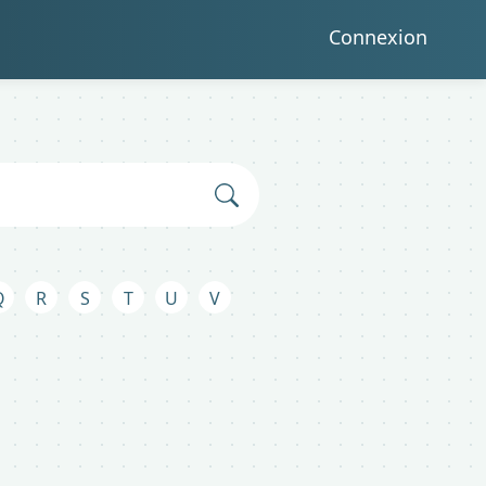
Connexion
Q
R
S
T
U
V