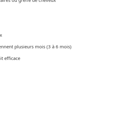
laires ou greffe de cheveux
ux
prennent plusieurs mois (3 à 6 mois)
it efficace