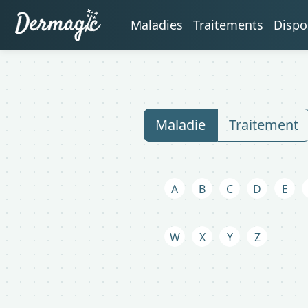
Maladies
Traitements
Dispo
Maladie
Traitement
A
B
C
D
E
W
X
Y
Z